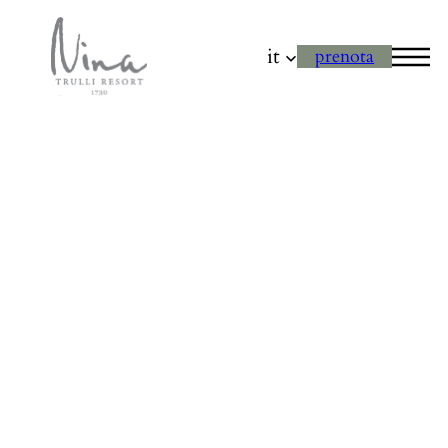
it
prenota