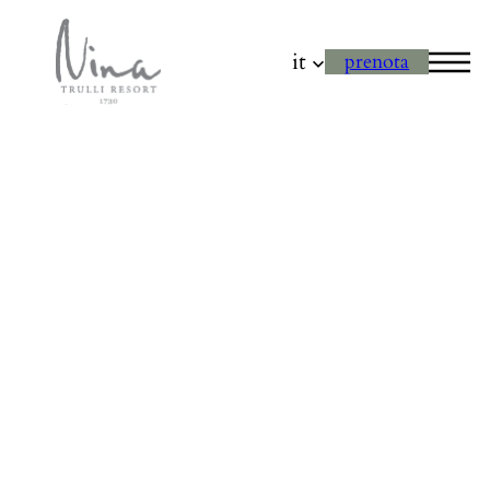
it
prenota