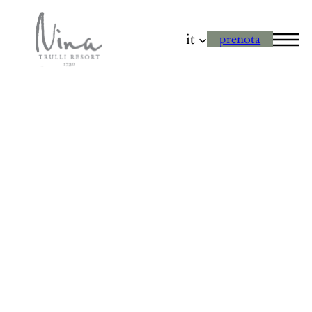
it
prenota