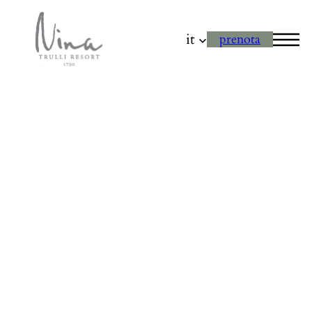
it
prenota