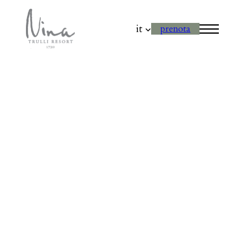
it
prenota